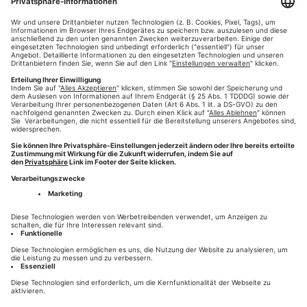
Am Sonntag, den 27. September 2020 findet in Augsburg
wieder die seit Jahren beliebte Oldtimer Rally quer durch
Augsburg und Umland statt. Mit einer 40 seitigen Beilage
werden alle Besucher rund um die Rally mit Informationen
und Berichten versorgt.
Weiterlesen
#Oldtimer
#Rally
#Fuggerstadt Classic
,
,
,
#wirdruckendeinezeitung
#augsburg
#auto
#druckerei
,
,
,
Augsburg
#Zeitung drucken
#Zeitungonline
,
,
HILFE
KONTAKT
HOTLINE 0821-777-2811