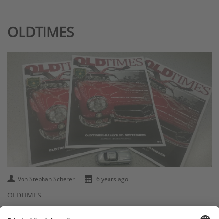
OLDTIMES
Von Stephan Scherer
6 years ago
OLDTIMES
Das Magazin zur Fuggerstadt Classic 2020