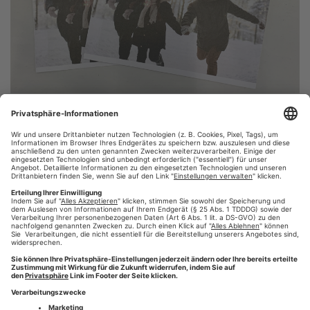
Von Daniela Meeß
5 years ago
Nach einem Jahr "Pause" und einem Herausgeberwechsel
sind wir wieder in oberbayerischer Frische für Euch da.
Dieses Magazin versorgt alle Familen im Landkreis
Fürstenfeldbruck und Gilching mit wertvollen Tipps und
Informationen rund um das Thema Alltag und Familien.
Weiterlesen
#familie
#familienzeit
#wir-drucken-deine-zeitung
,
,
,
#augsburg
#fürstenfeldbruck
#gilching
#Magazin
,
,
,