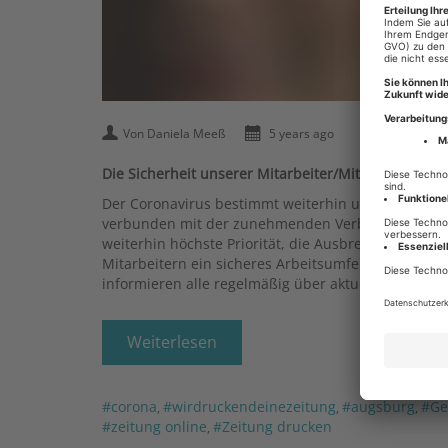
Von Daniela Meeß
5 years ago
Die Sicherheit unserer Mitarbeiter/Mitarbeiterinne
Der Coronavirus bestimmt weiterhin unser Leben. 
verbunden mit der zunehmenden Verbreitung mutma
weiterhin höchste Priorität, die Ausbreitung des
Mitarbeitern ein sicheres Arbeitsumfeld zu bieten
informieren alle regelmäßig über aktuelle Entwic
Weiterlesen
#corona
#wirdruckendeinezeitung
#augsburg
#Ge
,
,
,
#zeitung online
#Zeitung drucken
,