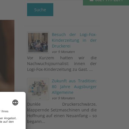
Suche
Besuch der Logi-Fox-
Kinderzeitung in der
Druckerei
vor 9 Monaten
Vor Kurzem hatten wir die
Nachwuchsjournalist: innen der
Logi-Fox-Kinderzeitung zu Gast. ...
Zukunft aus Tradition:
80 Jahre Augsburger
Allgemeine
vor 9 Monaten
Dunkle Druckerschwärze,
klappernde Setzmaschinen und die
Hoffnung auf einen Neuanfang – so
begann...