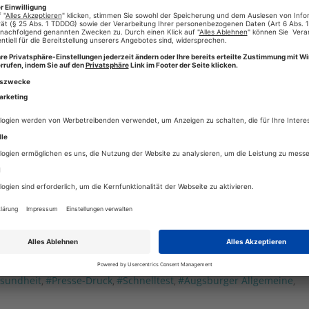
Keine Kom
n liegt uns am Herzen.
Gerade vor dem Hintergrund der weiterhin hohen Infektionszahlen
ßlich ansteckenderer und agressiverer Virus-Varianten hat es
 Corona-Virus einzudämmen und unseren Mitarbeiterinnen und
. Dafür arbeiten wir eng mit den Behörden und Instituten zusamm
klungen und Regelungen.
sundheit
#Presse-Druck
#Schnelltest
#Augsburger Allgemeine
,
,
,
,