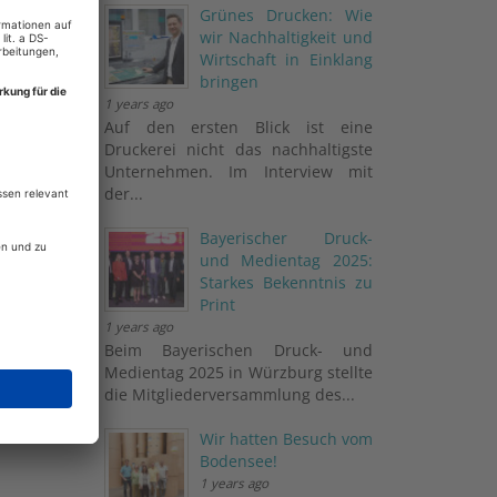
Grünes Drucken: Wie
wir Nachhaltigkeit und
Wirtschaft in Einklang
bringen
1 years ago
Auf den ersten Blick ist eine
mentare
Druckerei nicht das nachhaltigste
Unternehmen. Im Interview mit
der...
Bayerischer Druck-
und Medientag 2025:
Starkes Bekenntnis zu
en und
Print
1 years ago
Beim Bayerischen Druck- und
Medientag 2025 in Würzburg stellte
die Mitgliederversammlung des...
Wir hatten Besuch vom
Bodensee!
1 years ago