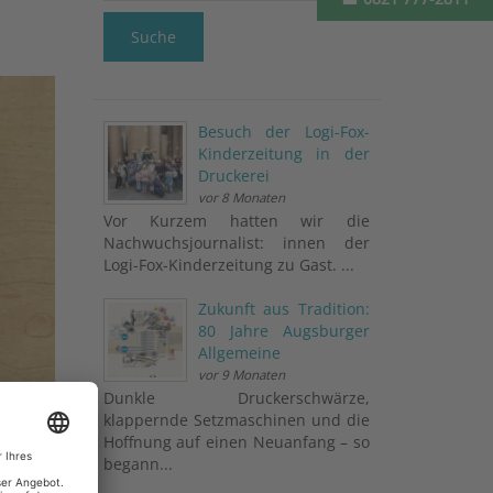
Suche
Besuch der Logi-Fox-
Kinderzeitung in der
Druckerei
vor 8 Monaten
Vor Kurzem hatten wir die
Nachwuchsjournalist: innen der
Logi-Fox-Kinderzeitung zu Gast. ...
Zukunft aus Tradition:
80 Jahre Augsburger
Allgemeine
vor 9 Monaten
Dunkle Druckerschwärze,
klappernde Setzmaschinen und die
Hoffnung auf einen Neuanfang – so
begann...