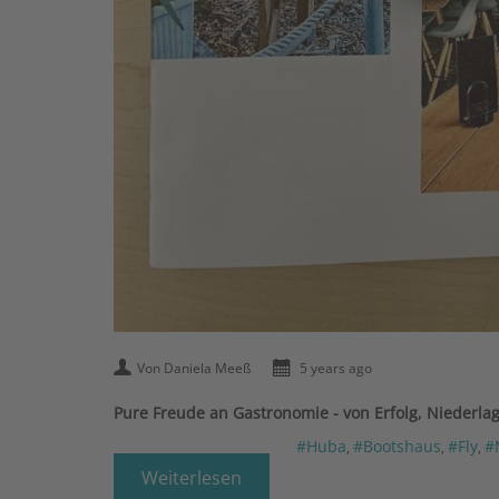
Von Daniela Meeß
5 years ago
Pure Freude an Gastronomie - von Erfolg, Niederla
#Huba
#Bootshaus
#Fly
#
,
,
,
Weiterlesen