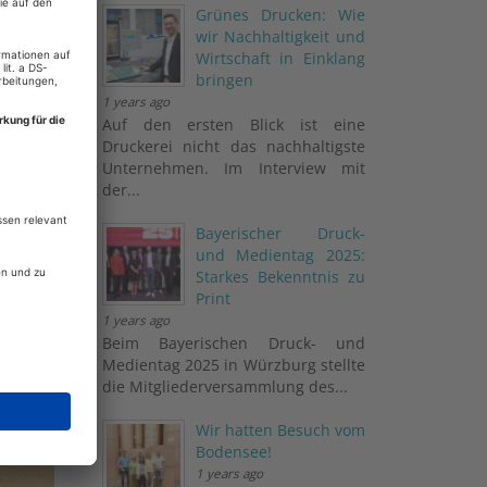
Grünes Drucken: Wie
wir Nachhaltigkeit und
Wirtschaft in Einklang
bringen
1 years ago
Auf den ersten Blick ist eine
Druckerei nicht das nachhaltigste
Unternehmen. Im Interview mit
der...
Bayerischer Druck-
und Medientag 2025:
Starkes Bekenntnis zu
Print
1 years ago
Beim Bayerischen Druck- und
Medientag 2025 in Würzburg stellte
die Mitgliederversammlung des...
Wir hatten Besuch vom
Bodensee!
1 years ago