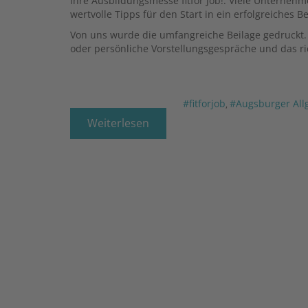
ihre Ausbildungsmesse fitfor Job!. Viele Unterne
wertvolle Tipps für den Start in ein erfolgreiches B
Von uns wurde die umfangreiche Beilage gedruckt. S
oder persönliche Vorstellungsgespräche und das r
#fitforjob
#Augsburger All
,
Weiterlesen