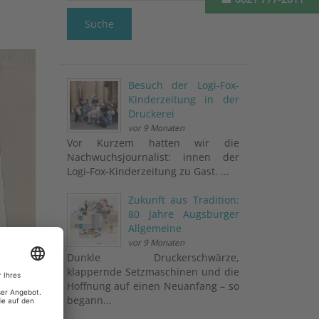
Suche
Besuch der Logi-Fox-
Kinderzeitung in der
Druckerei
vor 9 Monaten
Vor Kurzem hatten wir die
Nachwuchsjournalist: innen der
Logi-Fox-Kinderzeitung zu Gast. ...
Zukunft aus Tradition:
80 Jahre Augsburger
Allgemeine
vor 9 Monaten
Dunkle Druckerschwärze,
klappernde Setzmaschinen und die
Hoffnung auf einen Neuanfang – so
begann...