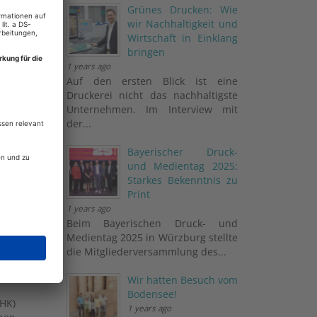
Grünes Drucken: Wie
wir Nachhaltigkeit und
Wirtschaft in Einklang
bringen
1 years ago
Auf den ersten Blick ist eine
Druckerei nicht das nachhaltigste
Unternehmen. Im Interview mit
der...
Bayerischer Druck-
und Medientag 2025:
Starkes Bekenntnis zu
Print
1 years ago
Beim Bayerischen Druck- und
Medientag 2025 in Würzburg stellte
die Mitgliederversammlung des...
mentare
Wir hatten Besuch vom
Bodensee!
HK)
1 years ago