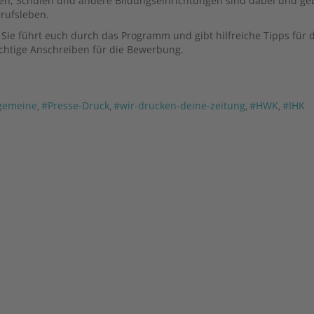
hmen, Schulen und andere Bildungseinrichtungen sind dabei und g
erufsleben.
ie führt euch durch das Programm und gibt hilfreiche Tipps für d
ichtige Anschreiben für die Bewerbung.
gemeine
#Presse-Druck
#wir-drucken-deine-zeitung
#HWK
#IHK
,
,
,
,