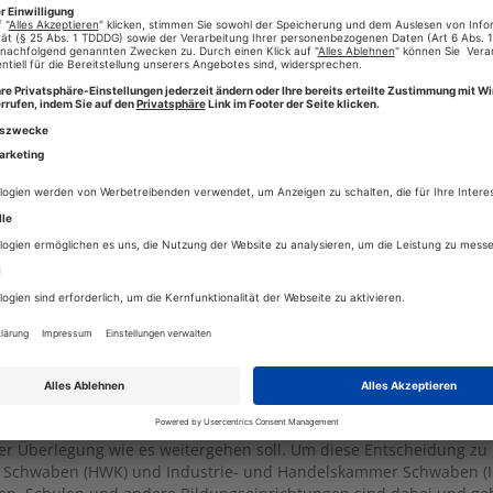
Keine Kom
er Überlegung wie es weitergehen soll. Um diese Entscheidung zu
r Schwaben (HWK) und Industrie- und Handelskammer Schwaben (I