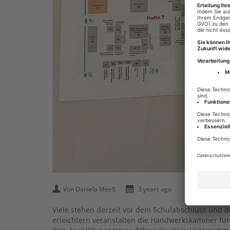
Von Daniela Meeß
3 years ago
Viele stehen derzeit vor dem Schulabschluss und d
erleichtern veranstalten die Handwerkskammer fü