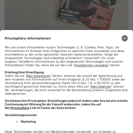
Von Daniela Meeß
5 years ago
Stahlhart, praktisch und vielseitig: Das Jugendmagazin "Mein
Metall" begeistert junge Menschen für den Metallbau.
Weiterlesen
#Mein Metall
#Jugendmagazin
#berufswahl
#wir-
,
,
,
drucken-deine-zeitung
#augsburg
#zeitung online
,
,
,
#Zeitung drucken