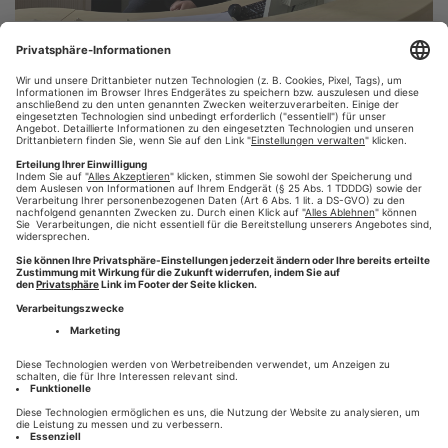
Von Daniela Meeß
4 years ago
Wir begrüßen ganz herzlich unseren neuen Kollegen
DEAN
FLETCHER
und freuen uns auf die Zusammenarbeit!!
Weiterlesen
#Online Sales
#wirddruckendeinezeitung
#augsburg
,
,
,
#TEAM
#Presse-Druck
,