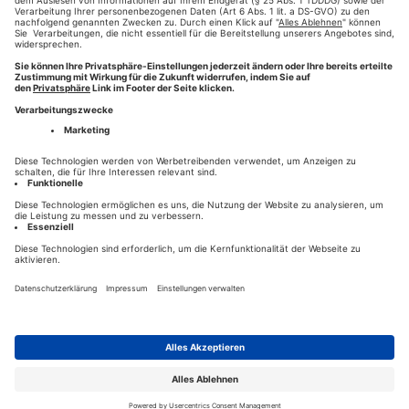
Weiterlesen
#wir-drucken-deine-zeitung
#WDDZ
#Presse-Druck
,
,
,
#augsburg
#zeitung online
#online-shop
#Zeitung
,
,
,
drucken
HILFE
KONTAKT
HOTLINE 0821-777-2811
NEWS
DESIGN- & CONTENT-PARTNER
DATENSCHUTZ
AGB
IMPRESSUM
☎
PRIVACY SETTINGS