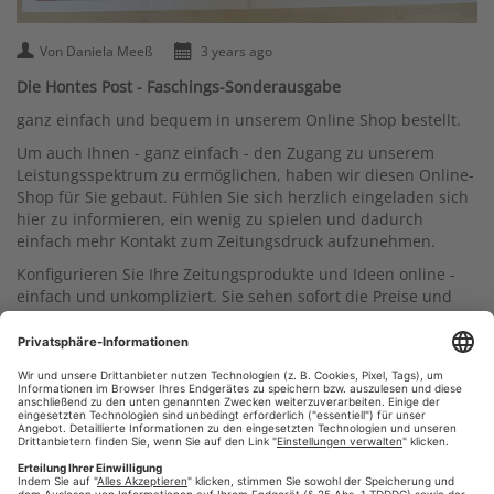
Von Daniela Meeß
3 years ago
Die Hontes Post - Faschings-Sonderausgabe
ganz einfach und bequem in unserem Online Shop bestellt.
Um auch Ihnen - ganz einfach - den Zugang zu unserem
Leistungsspektrum zu ermöglichen, haben wir diesen Online-
Shop für Sie gebaut. Fühlen Sie sich herzlich eingeladen sich
hier zu informieren, ein wenig zu spielen und dadurch
einfach mehr Kontakt zum Zeitungsdruck aufzunehmen.
Konfigurieren Sie Ihre Zeitungsprodukte und Ideen online -
einfach und unkompliziert. Sie sehen sofort die Preise und
Konditionen. Wenn alles passt können Sie natürlich auch
direkt bestellen, inklusive Upload Ihrer Druckdaten, die wir
natürlich gerne für Sie prüfen.
Sollten zwischendurch Fragen aufkommen, melden Sie sich
gerne direkt bei uns. Wir freuen uns mit Ihnen Ihre Zeitung
zu drucken!