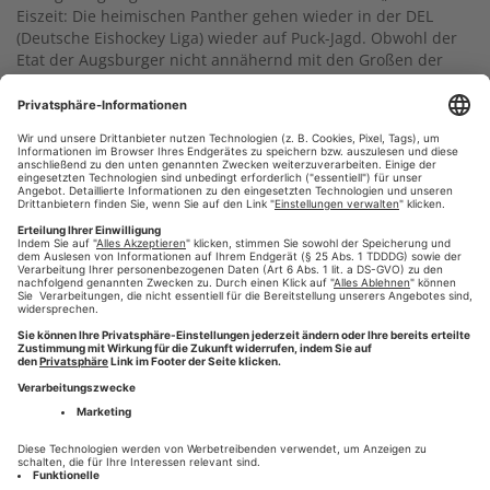
Eiszeit: Die heimischen Panther gehen wieder in der DEL
(Deutsche Eishockey Liga) wieder auf Puck-Jagd. Obwohl der
Etat der Augsburger nicht annähernd mit den Großen der
Liga mithalten kann (Köln, Berlin, Mannheim oder München)
hält die Begeisterung des Eishockeysports in der Fuggerstadt
weiter an. Vor allem im heimischen Curt-Frenzel-Stadion kann
man sich auf den bedingungslosen Rückhalt seiner Fans
verlassen.
Weiterlesen
#Powerplay
#aev
#wir-drucken-deine-zeitung
#augsburg
,
,
,
,
#Augsburger Allgemeine
#Presse-Druck
#Augsburger
,
,
Panther