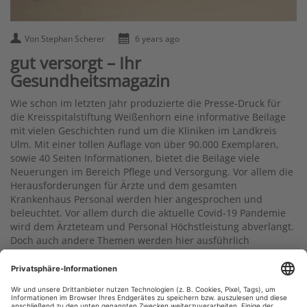
Von Stephan Scherer
6 years ago
gut versorgt – Ihr
Gesundheitsmagazin
Wie schon im letzten Jahr produzierte die Presse-Druck für
die Kreisspitalstiftung Weißenhorn eine informative Beilage
mit vielen Geschichten rund um die Kliniken im Landkreis
Ulm. Mit einer tollen Auflage von über 90.000 Exemplaren,
sowie 40 Seiten Informationen, bietet die Beilage viele
Neuerungen im Bereich Pflege und Versorgung. Vor allem die
Herausforderungen für Ärzte und dem gesamten
Krankenhaus Personal werden hier angesprochen und
beleuchtet. Vor allem durch die aktuelle Covid-19 Pandemie
wird dem Ärzteteam und Personal Höchstleistung abverlangt.
Doch auch andere Themen werden hier ausführlich
angesprochen, z.B. mehr Platz für Patienten, Frauenkliniken
in Bayern, hartnäckiges Schnarchen sowie viele weitere
interessante Geschichten rund um die Kliniken begeistern
zum Lesen der Beilage.