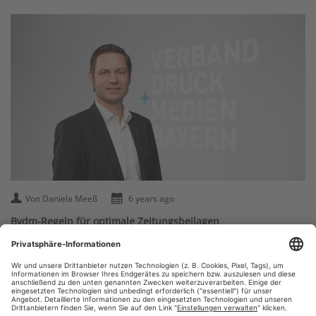
Von Daniela Meeß
6 years ago
Bvdm-Regeln für optimale Zeitungsbeilagen
Herr Andreas Ullmann, Herr Robert Scheuffelhut und Herr
Franz Vogl von Presse-Druck- und Verlags-GmbH Augsburg
haben zusammen mit der Interessengruppe Zeitungsdruck
des Bundesverbandes Druck und Medien e. V. (bvdm) die
Richtlinie erarbeitet und mit dem Bundesverband Deutscher
Zeitungsverleger e. V. (BDZV) sowie dem Bundesverband