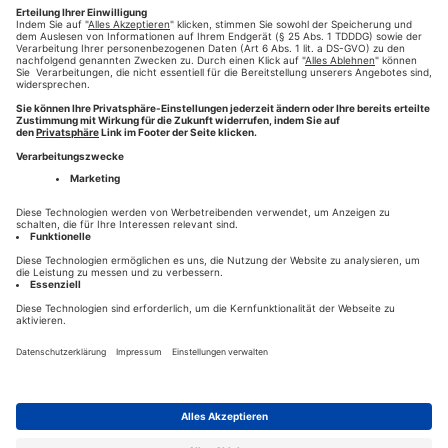
Deutscher Anzeigenblätter e. V. (BVDA) abgestimmt.
Weiterlesen
#BVDM
#Zeitungsbeilagen
#zeitungsdruck
#Presse-Druck
,
,
,
,
#augsburg
#Zeitung drucken
#zeitung online
,
,
HILFE
KONTAKT
HOTLINE 0821-777-2811
NEWS
DESIGN- & CONTENT-PARTNER
DATENSCHUTZ
AGB
IMPRESSUM
☎