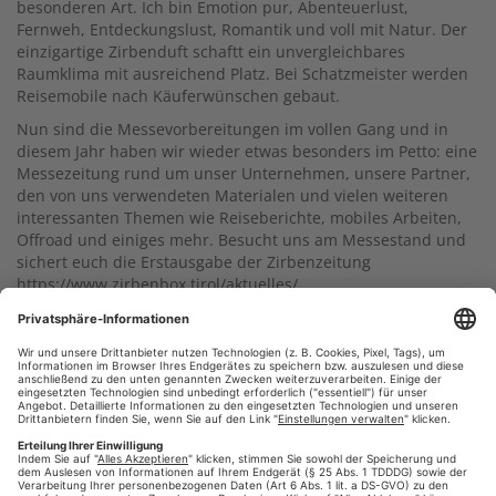
besonderen Art. Ich bin Emotion pur, Abenteuerlust,
Fernweh, Entdeckungslust, Romantik und voll mit Natur. Der
einzigartige Zirbenduft schaftt ein unvergleichbares
Raumklima mit ausreichend Platz. Bei Schatzmeister werden
Reisemobile nach Käuferwünschen gebaut.
Nun sind die Messevorbereitungen im vollen Gang und in
diesem Jahr haben wir wieder etwas besonders im Petto: eine
Messezeitung rund um unser Unternehmen, unsere Partner,
den von uns verwendeten Materialen und vielen weiteren
interessanten Themen wie Reiseberichte, mobiles Arbeiten,
Offroad und einiges mehr. Besucht uns am Messestand und
sichert euch die Erstausgabe der Zirbenzeitung
https://www.zirbenbox.tirol/aktuelles/
Gedruckt wurde die Zeitung bei uns. 12 Seiten auf
hochwertigem Zeitungspapier, geheftet, beschnitten und
ganz einfach bei uns unter
www.wir-drucken-deine-
zeitung.de
bestellt.
Weiterlesen