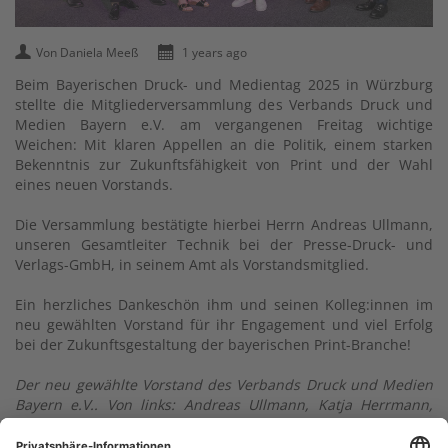
Von Daniela Meeß
1 years ago
Beim Bayerischen Druck- und Medientag 2025 in Würzburg
stellte die Mitgliederversammlung des Verbands Druck und
Medien Bayern e.V. am vergangenen Freitag wichtige
Weichen: Mit klaren Appellen an die Politik, einem starken
Bekenntnis zur Zukunftsfähigkeit von Print und der Wahl
eines neuen Vorstands.
Die Versammlung bestätigte hierbei Herrn Andreas Ullmann,
unseren Gesamtleiter Technik bei der Presse-Druck- und
Verlags-GmbH, in seinem Amt als Vorstandsmitglied.
Ein herzliches Dankeschön ihm und seinen Kolleg:innen im
neu gewählten Vorstand für ihr Engagement und viel Erfolg
bei der Zukunftsgestaltung der bayerischen Print-Branche!
Der neu gewählte Vorstand des Verbands Druck und Medien
Bayern e.V.. Von links: Andreas Ullmann, Katja Herrmann,
Thomas Feuerlein, Kerstin Denzler, Oliver Stapfer, Matthias
Manghofer, Veit Rudolph, Thomas Maul und Holger Busch