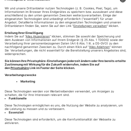
(Bild: Thomas Berberich).
Bayerischer Druck- und Medientag: Mitglieder des VDMB mit
starkem Bekenntnis zu Print
Weiterlesen
#BDMT25
#würzburg
#Print
#VDMB
#verband
#vorstand
,
,
,
,
,
HILFE
KONTAKT
HOTLINE 0821-777-2811