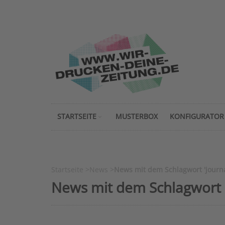
STARTSEITE
MUSTERBOX
KONFIGURATOR
Startseite
>
News
>
News mit dem Schlagwort 'journ
News mit dem Schlagwort '