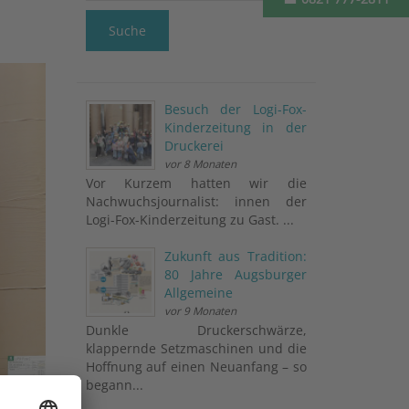
Suche
Besuch der Logi-Fox-
Kinderzeitung in der
Druckerei
vor 8 Monaten
Vor Kurzem hatten wir die
Nachwuchsjournalist: innen der
Logi-Fox-Kinderzeitung zu Gast. ...
Zukunft aus Tradition:
80 Jahre Augsburger
Allgemeine
vor 9 Monaten
Dunkle Druckerschwärze,
klappernde Setzmaschinen und die
Hoffnung auf einen Neuanfang – so
begann...