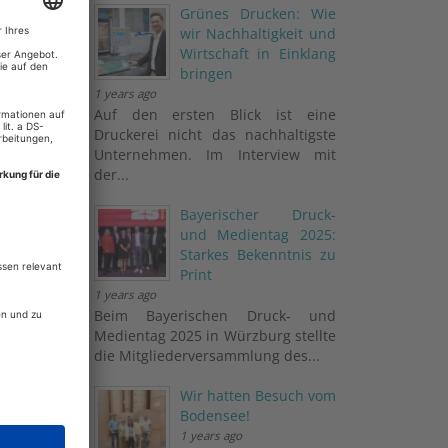
Grünes Drucken: Wie
wir Nachhaltigkeit und
Wirtschaft in Einklang
bringen
1 years ago
Auf den ersten Blick ist eine
Druckerei nicht das nachhaltigste
Unternehmen. Im Interview mit
der...
Bayerischer Druck-
und Medientag 2025:
Starkes Bekenntnis zu
Print
mentare
1 years ago
Beim Bayerischen Druck- und
Medientag 2025 in Würzburg stellte
die Mitgliederversammlung des...
rkannt
Wir hatten Besuch vom
Bodensee!
chen
1 years ago