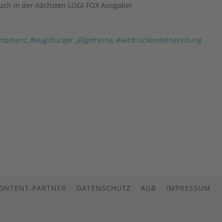
such in der nächsten LOGI-FOX Ausgabe!
mpetenz
#augsburger_allgemeine
#wirdruckendeinezeitung
,
,
CONTENT-PARTNER
DATENSCHUTZ
AGB
IMPRESSUM