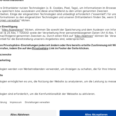
Keine Kom
t auf, in der sich Desinformation, sowie manipuliertes Bild- und
mer leicht identifizierbar ist. Bereits Kindern Medienkompetenz zu
abe. Hier in Augsburg hat man diesen Bedarf schon vor 23 Jahren e
sprojekt und die Kinderzeitung der Stadt Augsburg. Das vom Deuts
Jahr 2001 als Beteiligungsprojekt zur lebendigen Gestaltung der