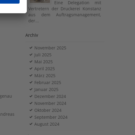
Eine Delegation mit
Vertretern der Druckerei Konstanz
aus dem Auftragsmanagement,
der...
Archiv
November 2025
Juli 2025
Mai 2025
April 2025
März 2025
Februar 2025
Januar 2025
 genau
Dezember 2024
November 2024
Oktober 2024
Andreas
September 2024
August 2024