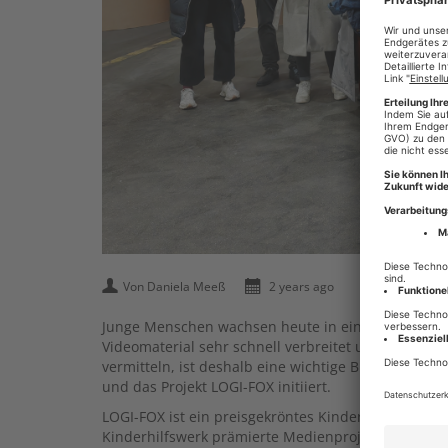
Von Daniela Meeß
2 years ago
Junge Menschen wachsen heute in einer Gesellschaf
Videomaterial sehr schnell verbreitet und nicht im
vermitteln, ist deshalb eine wichtige Bildungsaufg
und das Projekt LOGI-FOX initiiert.
LOGI-FOX ist ein preisgekröntes Kinderbeteiligung
Kinderhilfswerk prämierte Medienprojekt wurde im 