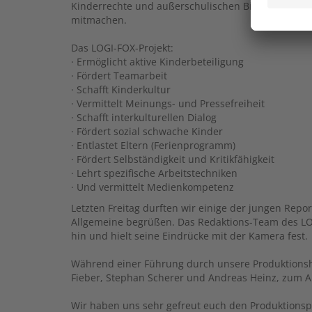
Kinderrechte und außerschulischen Bildung ins Le
mitmachen.
Das LOGI-FOX-Projekt:
· Ermöglicht aktive Kinderbeteiligung
· Fördert Teamarbeit
· Schafft Kinderkultur
· Vermittelt Meinungs- und Pressefreiheit
· Schafft interkulturellen Dialog
· Fördert sozial schwache Kinder
· Entlastet Eltern (Ferienprogramm)
· Fördert Selbständigkeit und Kritikfähigkeit
· Lehrt spezifische Arbeitstechniken
· Und vermittelt Medienkompetenz
Letzten Freitag durften wir einige der jungen Repo
Allgemeine begrüßen. Das Redaktions-Team des LO
hin und hielt seine Eindrücke mit der Kamera fest.
Während einer Führung durch unsere Produktionsha
Fieber, Stephan Scherer und Andreas Heinz, zum Al
Wir haben uns sehr gefreut euch den Produktionspr