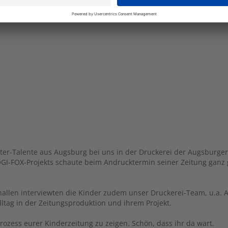
ben gerufen. Bislang konnten bei LOGI-FOX mehr als 500 Kinder
rter-Talente aus Augsburg bei uns in der Druckerei der Augsburger
GI-FOX-Projekts schaute beim Andrucktermin seiner Zeitung ganz
llen interviewten die Kinder zudem unser Druckerei-Team, u.a. 
ltag in der Zeitungsproduktion und ihrem Projekt.
ozess eurer Kinderzeitung zu zeigen. Schön, dass ihr da wart.