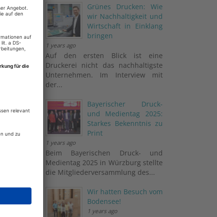
Grünes Drucken: Wie
wir Nachhaltigkeit und
Wirtschaft in Einklang
bringen
1 years ago
Auf den ersten Blick ist eine
Druckerei nicht das nachhaltigste
Unternehmen. Im Interview mit
der...
Bayerischer Druck-
und Medientag 2025:
Starkes Bekenntnis zu
Print
1 years ago
Beim Bayerischen Druck- und
Medientag 2025 in Würzburg stellte
die Mitgliederversammlung des...
Wir hatten Besuch vom
Bodensee!
1 years ago