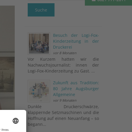
Suche
Besuch der Logi-Fox-
Kinderzeitung in der
Druckerei
vor 8 Monaten
Vor Kurzem hatten wir die
Nachwuchsjournalist: innen der
Logi-Fox-Kinderzeitung zu Gast. ...
Zukunft aus Tradition:
80 Jahre Augsburger
Allgemeine
vor 9 Monaten
Dunkle Druckerschwärze,
klappernde Setzmaschinen und die
Hoffnung auf einen Neuanfang – so
begann...