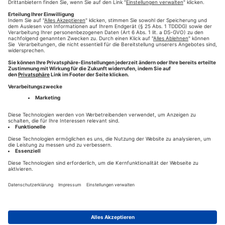
#WDDZ
#Presse-Druck
#augsburg
#Zeitung drucken
,
,
,
,
#Perforation
HINTERLASSEN SIE EINEN KOMMENTAR
HILFE
KONTAKT
HOTLINE 0821-777-2811
NEWS
DESIGN- & CONTENT-PARTNER
DATENSCHUTZ
AGB
IMPRESSUM