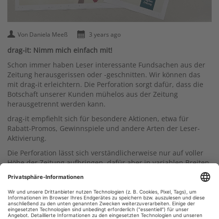
Von Daniela Meeß
3 years ago
drag-it: Nimm mich einfach mit!
Schon immer haben Leser interessante Fundsachen aus der
Zeitung herausgerissen oder -geschnitten. Wir können das
mit drag-it erleichtern. Die Perforation sorgt dafür, dass die
Botschaft unserer Kunden mühelos aus der Zeitung
herausgetrennt werden kann.
drag-it empfiehlt sich für besondere Aktionen, etwa für
Rabatt-Promos, Gewinnspiele und andere Arten der Leser-
Aktivierung.
Die Perforation lässt sich verständlicherweise nur auf voller
Höhe der Zeitung aufbringen, dafür aber in variablen Breiten
- bis hin zu einem Ganzseiter.