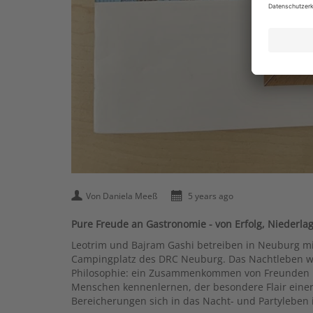
Von Daniela Meeß
5 years ago
Pure Freude an Gastronomie - von Erfolg, Niederla
Leotrim und Bajram Gashi betreiben in Neuburg mi
Campingplatz des DRC Neuburg. Das Nachtleben wa
Philosophie: ein Zusammenkommen von Freunden un
Menschen kennenlernen, der besondere Flair einer C
Bereicherungen sich in das Nacht- und Partyleben 