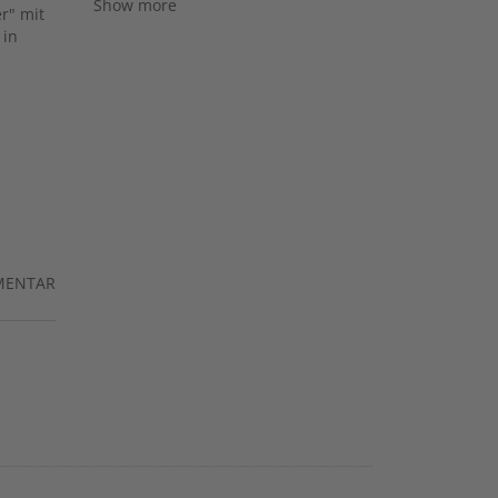
Show more
r" mit
 in
MENTAR