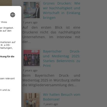
Grünes Drucken: Wie
wir Nachhaltigkeit und
Wirtschaft in Einklang
bringen
1 years ago
Auf den ersten Blick ist eine
Druckerei nicht das nachhaltigste
Unternehmen. Im Interview mit
der...
Bayerischer Druck-
und Medientag 2025:
Starkes Bekenntnis zu
Print
1 years ago
Beim Bayerischen Druck- und
Medientag 2025 in Würzburg stellte
die Mitgliederversammlung des...
Wir hatten Besuch vom
Bodensee!
1 years ago