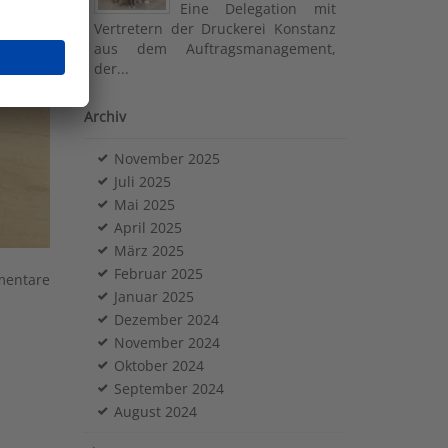
Eine Delegation mit
Vertretern der Druckerei Konstanz
aus dem Auftragsmanagement,
der...
Archiv
November 2025
Juli 2025
Mai 2025
April 2025
März 2025
Februar 2025
mentare
Januar 2025
Dezember 2024
November 2024
Oktober 2024
September 2024
August 2024