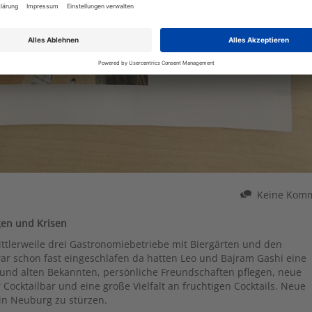
Keine Kom
gen und Krisen
ttlerweile drei Gastronomiebetriebe mit Biergärten und den
r schon fast eingeschlafen da hatten Leo und Bajram Gashi eine
d alten Bekannten, persönliche Freundschaften pflegen, neue
ocktailbar und eine große Vielfalt an fruchtigen Cocktails. Neue
in Neuburg zu stürzen.