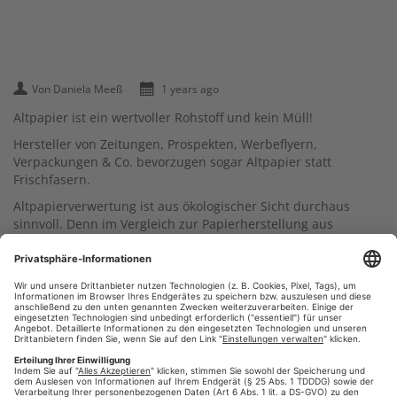
Von Daniela Meeß
1 years ago
Altpapier ist ein wertvoller Rohstoff und kein Müll!
Hersteller von Zeitungen, Prospekten, Werbeflyern,
Verpackungen & Co. bevorzugen sogar Altpapier statt
Frischfasern.
Altpapierverwertung ist aus ökologischer Sicht durchaus
sinnvoll. Denn im Vergleich zur Papierherstellung aus
Frischfasern werden hierbei nur 50 Prozent der Energie und
rund 33 Prozent der Wassermenge benötigt.
2022 musste Deutschland sogar Altpapier aus dem Ausland
einliefern lassen, um den Bedarf zu decken.
#wirdruckendeinezeitung
#pressedruck
,
,
#umweltbroschüre
#nachhaltigkeit
,