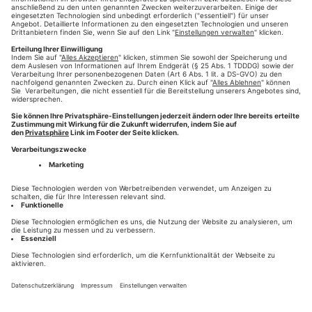
#Wirtschaftskurier
#Presse-Druck
#WDDZ
#augsburg
,
,
,
,
#Zeitung drucken
HINTERLASSEN SIE EINEN KOMMENTAR
HILFE
KONTAKT
HOTLINE 0821-777-2811
NEWS
DESIGN- & CONTENT-PARTNER