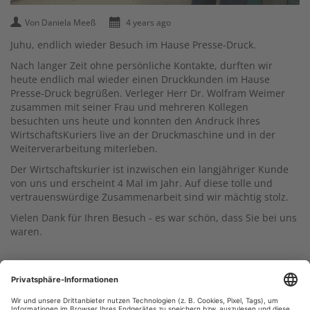
Von Daniela Meeß
4 years ago
Juhu, endlich wieder Besuch im Hause Presse-Druck.
Nach langer Zeit ohne persönliche Kontakte, durften wir
heute endlich mal wieder einen Druckkunden im Hause
Presse-Druck begrüßen. Verleger Herr Dr. Wolfram Weimer
zusammen mit seiner Frau und mehreren Kollegen
besuchten uns heute und konnten den Andruck Ihres
WirtschaftsKuriers live an der Druckmaschine und in der
Weiterverarbeitung miterleben.
Der Wirtschaftskurier ist inzwischen ein langjähriger Kunde
von uns und erscheint 4 Mal im Jahr. Auf diese tolle und
vertrauenswürdige Zusammenarbeit sind wir mächtig stolz.
Vielen Dank für Ihren Besuch - es war schön, dass Sie bei uns
waren.