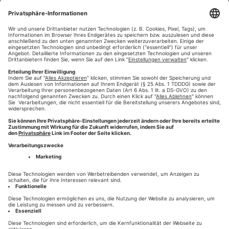
kann.
Die Beurteilung ob ein Bild richtig optimiert wurde, liegt bei
Ihnen! Sie geben die finale Freigabe.
#WDDZ
#wir-drucken-deine-zeitung
#elpical
,
,
,
#bildoptimierung
#zeitungsdruck
#presse-druck
,
,
augsburg
HINTERLASSEN SIE EINEN KOMMENTAR