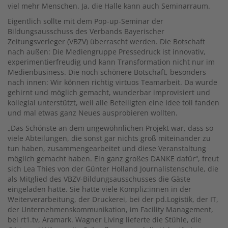
viel mehr Menschen. Ja, die Halle kann auch Seminarraum.
Eigentlich sollte mit dem Pop-up-Seminar der
Bildungsausschuss des Verbands Bayerischer
Zeitungsverleger (VBZV) überrascht werden. Die Botschaft
nach außen: Die Mediengruppe Pressedruck ist innovativ,
experimentierfreudig und kann Transformation nicht nur im
Medienbusiness. Die noch schönere Botschaft, besonders
nach innen: Wir können richtig virtuos Teamarbeit. Da wurde
gehirnt und möglich gemacht, wunderbar improvisiert und
kollegial unterstützt, weil alle Beteiligten eine Idee toll fanden
und mal etwas ganz Neues ausprobieren wollten.
„Das Schönste an dem ungewöhnlichen Projekt war, dass so
viele Abteilungen, die sonst gar nichts groß miteinander zu
tun haben, zusammengearbeitet und diese Veranstaltung
möglich gemacht haben. Ein ganz großes DANKE dafür“, freut
sich Lea Thies von der Günter Holland Journalistenschule, die
als Mitglied des VBZV-Bildungsausschusses die Gäste
eingeladen hatte. Sie hatte viele Kompliz:innen in der
Weiterverarbeitung, der Druckerei, bei der pd.Logistik, der IT,
der Unternehmenskommunikation, im Facility Management,
bei rt1.tv, Aramark. Wagner Living lieferte die Stühle, die