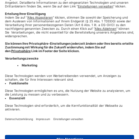
Weiterlesen
#Fuggerstadt Classic
#oldtimes
#wir-drucken-deine-
,
,
zeitung
#WDDZ
#Mediengruppe Pressedruck
#Presse-
,
,
,
Druck
#augsburg
,
Older Entries
HILFE
KONTAKT
HOTLINE 0821-777-2811
NEWS
DESIGN- & CONTENT-PARTNER