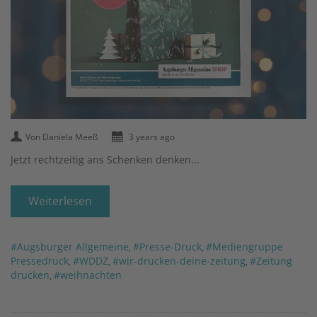
Von Daniela Meeß
3 years ago
Jetzt rechtzeitig ans Schenken denken...
Weiterlesen
#Augsburger Allgemeine
#Presse-Druck
#Mediengruppe
,
,
Pressedruck
#WDDZ
#wir-drucken-deine-zeitung
#Zeitung
,
,
,
drucken
#weihnachten
,