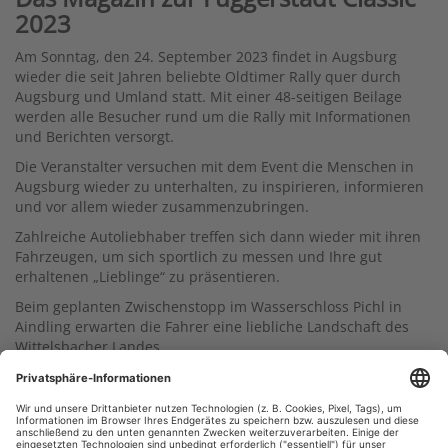
2023
Am Sonntag, den 24. September 2023 findet in Augsburg
wieder die seit Jahren beliebte Oldtimer Rally quer durch
Augsburg und Umland statt. Mit einer 48-seitigen Beilage
werden alle Besucher rund um die Rally mit Informationen
und Berichten versorgt.
Die Veranstalter versuchen mit dem Event die Menschen in
Augsburg wieder zu unterhalten, zu inspirieren, informieren
und vor allem wieder zusammenzubringen.
Zahlreiche Autoliebhaber treffen sich dann wieder mit ihren
Fahrzeugen, um sich sportlich zu messen und Ihre gut
erhaltenen „Lieblinge“ zu präsentieren.
Beim geplanten Zwischenstopp im Wasserschloss Pichl in
Aindling erwarten die Fahrer eine liebliche Landschaft des
Wittelsbacher Landes.
Die Organisatoren freuen sich auf viele begeisterte
Zuschauer, die wieder die Straßen säumen werden.