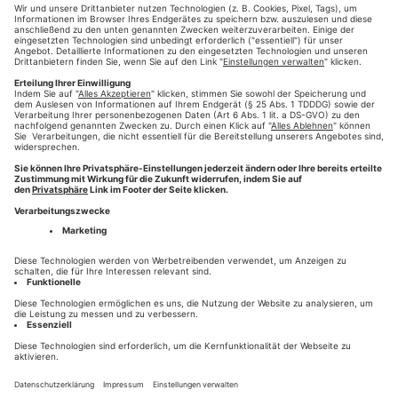
Dabei analysiert die Software jedes einzelne Bild – ob nun als
einzelne Bilddatei übermittelt, oder die Bilder in der finalen
Druck-PDF Ihres Projektes.
Weiterlesen
#WDDZ
#wir-drucken-deine-zeitung
#elpical
,
,
,
#bildoptimierung
#zeitungsdruck
#presse-druck
,
,
augsburg
HILFE
KONTAKT
HOTLINE 0821-777-2811