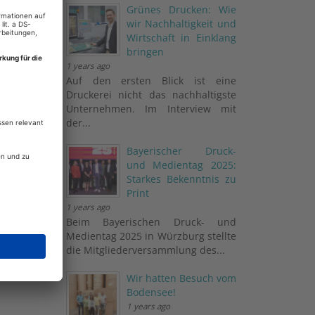
Grünes Drucken: Wie
wir Nachhaltigkeit und
Wirtschaft in Einklang
bringen
mentare
1 years ago
Auf den ersten Blick ist eine
uch
Druckerei nicht das nachhaltigste
Unternehmen. Im Interview mit
der...
Bayerischer Druck-
und Medientag 2025:
Starkes Bekenntnis zu
Print
1 years ago
MENTAR
Beim Bayerischen Druck- und
Medientag 2025 in Würzburg stellte
die Mitgliederversammlung des...
Wir hatten Besuch vom
Bodensee!
1 years ago