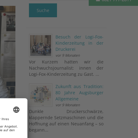
Suche
Besuch der Logi-Fox-
Kinderzeitung in der
Druckerei
vor 9 Monaten
Vor Kurzem hatten wir die
Nachwuchsjournalist: innen der
Logi-Fox-Kinderzeitung zu Gast. ...
Zukunft aus Tradition:
80 Jahre Augsburger
Allgemeine
vor 9 Monaten
Dunkle Druckerschwärze,
klappernde Setzmaschinen und die
Hoffnung auf einen Neuanfang – so
begann...