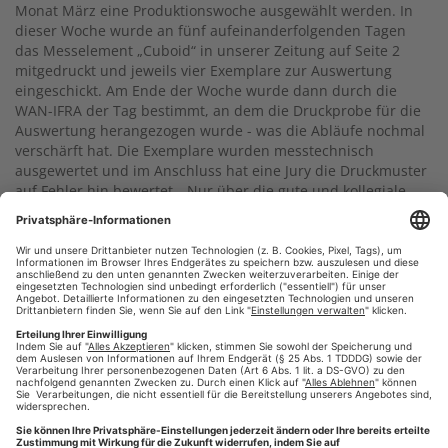
Monat März eine Produktionswoche ausgewählt werden. In
dieser Woche wurde an fünf aufeinanderfolgenden Tagen
das Messelement „Cuboid“ in unserer Zeitung auf Seite 2
mitgedruckt und jeweils vier Exemplare zur Auswertung
eingeschickt. Am Ende der Woche wurde dann durch die
WAN-IFRA der Tag bestimmt, an dem die Druckprobe für die
Auswertung herangezogen wurde - was die Abläufe nochmal
verschärft hat. Die Exemplare wurden messtechnisch
ausgewertet und im Anschluss hat eine Jury die Druckmuster
auf Fehler hin bewertet. „Nur über die gute und kollegiale
Zusammenarbeit der verschiedenen Bereiche im Haus
(Redaktion, MZA, Druckplattenherstellung und Rotation) war
dieses Ergebnis möglich. Gratulation und meinen großen
Dank hierfür an alle Beteiligten!“, so Andreas Ullmann.
#CQC
#Auszeichnung
#zeitung online
#Zeitung drucken
,
,
,
,
#pressedruck
#augsburg
#wirdruckendeinezeitung
,
,
HINTERLASSEN SIE EINEN KOMMENTAR