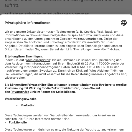
auftritt.
Auf einen schönen musikalischen Sommer.
#Sommer am Kiez
#Programmheft
#wir-drucken-deine-
,
,
zeitung
#Zeitungsbeilagen
#WDDZ
#Presse-Druck
,
,
,
,
#augsburg
#zeitung online
,
HINTERLASSEN SIE EINEN KOMMENTAR