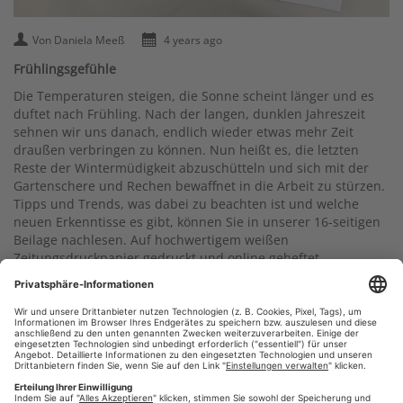
Von Daniela Meeß
4 years ago
Frühlingsgefühle
Die Temperaturen steigen, die Sonne scheint länger und es
duftet nach Frühling. Nach der langen, dunklen Jahreszeit
sehnen wir uns danach, endlich wieder etwas mehr Zeit
draußen verbringen zu können. Nun heißt es, die letzten
Reste der Wintermüdigkeit abzuschütteln und sich mit der
Gartenschere und Rechen bewaffnet in die Arbeit zu stürzen.
Tipps und Trends, was dabei zu beachten ist und welche
neuen Erkenntisse es gibt, können Sie in unserer 16-seitigen
Beilage nachlesen. Auf hochwertigem weißen
Zeitungsdruckpapier gedruckt und online geheftet.
Wir wünschen Ihnen viel Spaß und viel Freude beim Garteln!
#Frühling
#Garten
#Presse-Druck
#wir-drucken-deine-
,
,
,
zeitung
#zeitung online
#Zeitung drucken
,
,
,
#Zeitungsbeilagen