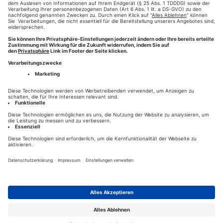
HINTERLASSEN SIE EINEN KOMMENTAR
HILFE
KONTAKT
HOTLINE 0821-777-2811
NEWS
DESIGN- & CONTENT-PARTNER
DATENSCHUTZ
AGB
IMPRESSUM
☎
PRIVACY SETTINGS