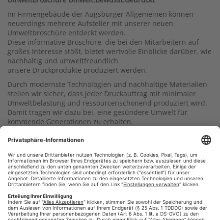
Im Firmengebäude der Augsburger Allgemeinen können
neuerdings mehrere Aufsteller mit unserer neuen
Umweltbroschüre entdeckt werden.
Diese informative Broschüre, die bei den Mitarbeitern auf
großes Interesse stößt, bietet wertvolle Einblicke darüber, wie
nachhaltig und umweltfreundlich
unsere Druckprodukte produziert werden.
Durch modernste Technologien und nachhaltige Materialien
stellen wir sicher, dass jeder Druckauftrag mit minimaler
Umweltbelastung und ressourcenschonend produziert wird.
Damit tragen wir dazu bei, eine gesündere Umwelt für
kommende Generationen zu erhalten.
#verbanddruckundmedienbayern
#umweltfreundlich
,
,
#pressedruck
#wir-drucken-deine-zeitung
#WDDZ
,
,
,
#augsburg
#zeitungsdruck
#druck
#Print
,
,
,
,
#umweltbroschüre
#klimaneutral
#VDMB
,
,