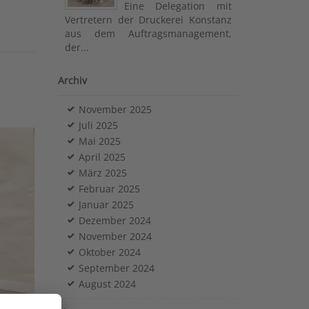
Eine Delegation mit
Vertretern der Druckerei Konstanz
aus dem Auftragsmanagement,
der...
Archiv
November 2025
Juli 2025
Mai 2025
April 2025
März 2025
Februar 2025
Januar 2025
Dezember 2024
November 2024
Oktober 2024
September 2024
August 2024