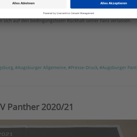
iße“ Eiszeit: Die heimischen Panther gehen wieder in der DEL (D
Etat der Augsburger nicht annähernd mit den Großen der Liga mith
ie Begeisterung des Eishockeysports in der Fuggerstadt weiter an.
 sich auf den bedingungslosen Rückhalt seiner Fans verlassen.
gsburg
#Augsburger Allgemeine
#Presse-Druck
#Augsburger Pant
,
,
,
EV Panther 2020/21