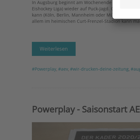
In Augsburg beginnt am Wochenende wieder die „he
Eishockey Liga) wieder auf Puck-Jagd. Obwohl der 
kann (Köln, Berlin, Mannheim oder München) hält d
allem im heimischen Curt-Frenzel-Stadion kann man
Weiterlesen
#Powerplay
#aev
#wir-drucken-deine-zeitung
#au
,
,
,
Powerplay - Saisonstart A