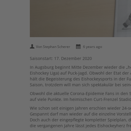
Von Stephan Scherer
6 years ago
Saisonstart: 17. Dezember 2020
In Augsburg beginnt Mitte Dezember wieder die „he
Eishockey Liga) auf Puck-Jagd. Obwohl der Etat de
hält die Begeisterung des Eishockeysports in der F
Saison, trotzdem will man sich spektakulär bei sei
Obwohl die aktuelle Corona-Epidemie Fans in den S
auf viele Punkte. Im heimischen Curt-Frenzel Stad
Wie schon seit einigen Jahren erschien wieder 24-
Gespannt darf man wieder auf die einzelne Vorstell
Doch auch der eingepflegte kompletter Spielplan, d
die vergangenen Jahre lässt jedes Eishockeyherz fr