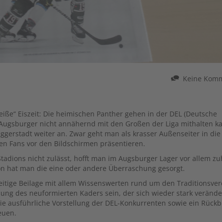
Keine Kom
iße“ Eiszeit: Die heimischen Panther gehen in der DEL (Deutsche
r Augsburger nicht annähernd mit den Großen der Liga mithalten k
uggerstadt weiter an. Zwar geht man als krasser Außenseiter in di
nen Fans vor den Bildschirmen präsentieren.
tadions nicht zulässt, hofft man im Augsburger Lager vor allem z
ion hat man die eine oder andere Überraschung gesorgt.
seitige Beilage mit allem Wissenswerten rund um den Traditionsver
ung des neuformierten Kaders sein, der sich wieder stark veränder
ie ausführliche Vorstellung der DEL-Konkurrenten sowie ein Rückbl
euen.