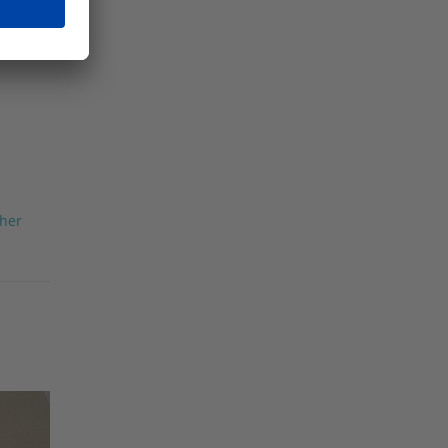
eutsche
alten
 Vor
her