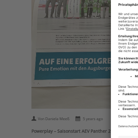
Von Daniela Meeß
5 years ago
Powerplay – Saisonstart AEV Panther 2021/22