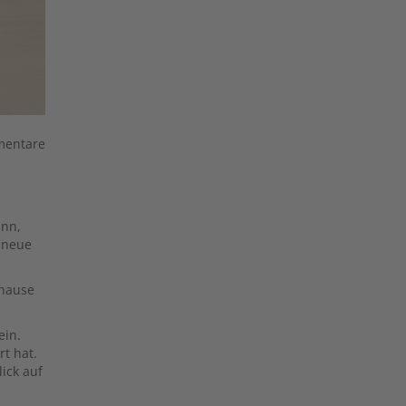
mentare
ann,
e neue
uhause
ein.
t hat.
ick auf